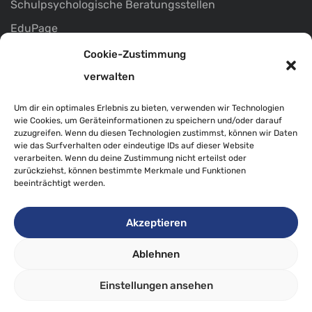
Schulpsychologische Beratungsstellen
EduPage
Marktgemeinde Pöllau
Cookie-Zustimmung
Infos
verwalten
Termine
Um dir ein optimales Erlebnis zu bieten, verwenden wir Technologien
wie Cookies, um Geräteinformationen zu speichern und/oder darauf
Impressum
zuzugreifen. Wenn du diesen Technologien zustimmst, können wir Daten
wie das Surfverhalten oder eindeutige IDs auf dieser Website
Datenschutz
verarbeiten. Wenn du deine Zustimmung nicht erteilst oder
zurückziehst, können bestimmte Merkmale und Funktionen
beeinträchtigt werden.
Akzeptieren
© PTS Pöllau
Ablehnen
Einstellungen ansehen