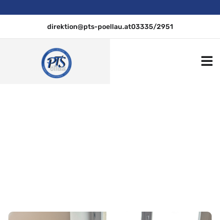
direktion@pts-poellau.at
03335/2951
PTS Pöllau
Englisch