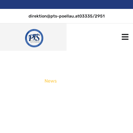
direktion@pts-poellau.at
03335/2951
PTS Pöllau
.
News
Baulehrlingscasting –
06.02.2019