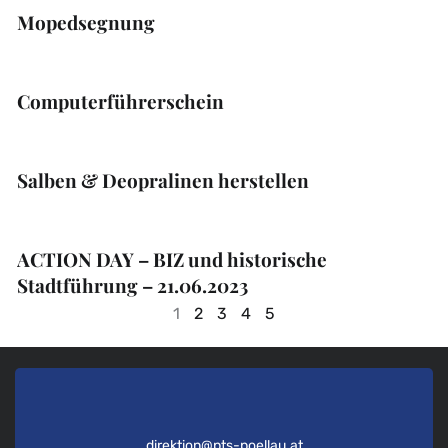
Mopedsegnung
Computerführerschein
Salben & Deopralinen herstellen
ACTION DAY – BIZ und historische
Stadtführung – 21.06.2023
1
2
3
4
5
direktion@pts-poellau.at