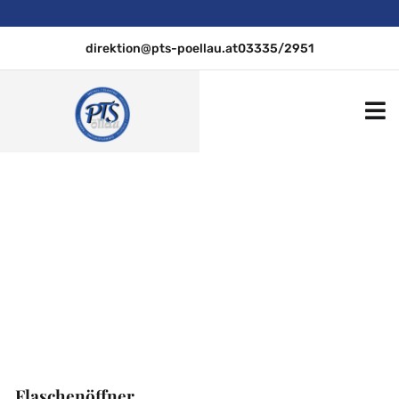
direktion@pts-poellau.at
03335/2951
PTS Pöllau
2022/23
Flaschenöffner