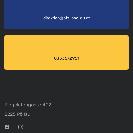
direktion@pts-poellau.at
03335/2951
Ziegelofengasse 402
8225 Pöllau