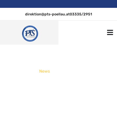
direktion@pts-poellau.at
03335/2951
PTS Pöllau
.
News
Es weihnachtet im
Schulhaus …