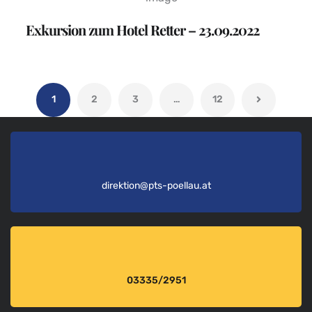
Exkursion zum Hotel Retter – 23.09.2022
1
2
3
…
12
direktion@pts-poellau.at
03335/2951