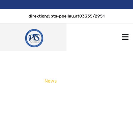
direktion@pts-poellau.at
03335/2951
PTS Pöllau
.
News
Exkursion – Stahlbau
Ebner, Vorau – 11.04.2023