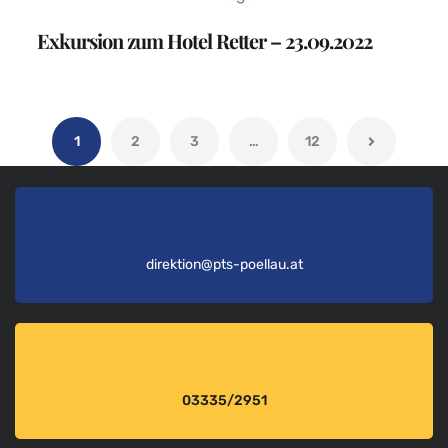
Exkursion zum Hotel Retter – 23.09.2022
1
2
3
…
12
direktion@pts-poellau.at
03335/2951