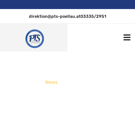
direktion@pts-poellau.at
03335/2951
PTS Pöllau
.
News
Metallrose und Herzvase