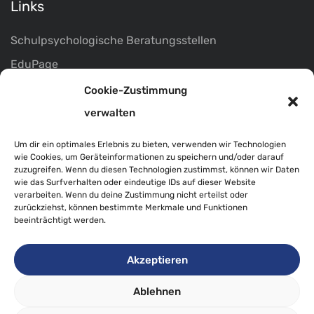
Links
Schulpsychologische Beratungsstellen
EduPage
Marktgemeinde Pöllau
Cookie-Zustimmung
Infos
verwalten
Termine
Um dir ein optimales Erlebnis zu bieten, verwenden wir Technologien
wie Cookies, um Geräteinformationen zu speichern und/oder darauf
Impressum
zuzugreifen. Wenn du diesen Technologien zustimmst, können wir Daten
wie das Surfverhalten oder eindeutige IDs auf dieser Website
Datenschutz
verarbeiten. Wenn du deine Zustimmung nicht erteilst oder
zurückziehst, können bestimmte Merkmale und Funktionen
beeinträchtigt werden.
Akzeptieren
© PTS Pöllau
Ablehnen