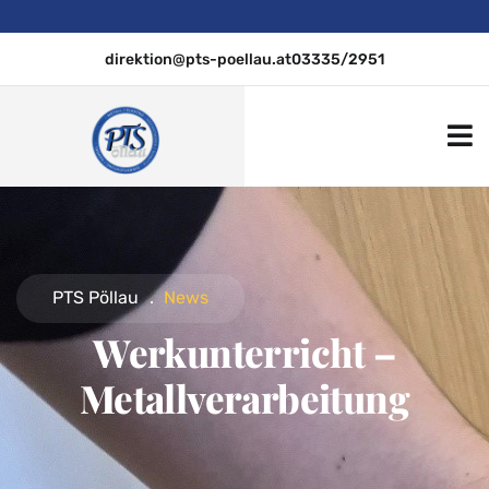
direktion@pts-poellau.at
03335/2951
PTS Pöllau
.
News
Werkunterricht –
Metallverarbeitung