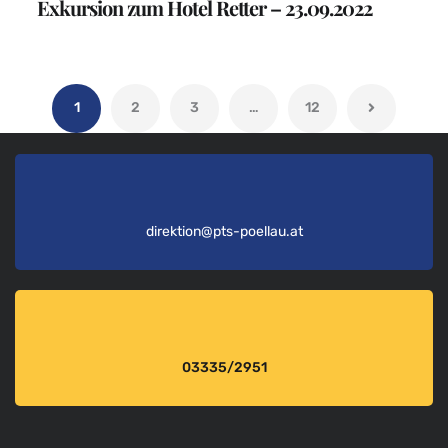
Exkursion zum Hotel Retter – 23.09.2022
1
2
3
…
12
direktion@pts-poellau.at
03335/2951